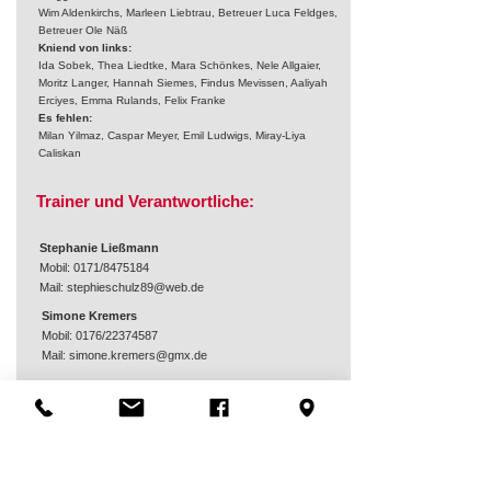
Wim Aldenkirchs, Marleen Liebtrau, Betreuer Luca Feldges,
Betreuer Ole Näß
Kniend von links:
Ida Sobek, Thea Liedtke, Mara Schönkes, Nele Allgaier,
Moritz Langer, Hannah Siemes, Findus Mevissen, Aaliyah
Erciyes, Emma Rulands, Felix Franke
Es fehlen:
Milan Yilmaz, Caspar Meyer, Emil Ludwigs, Miray-Liya
Caliskan
Trainer und Verantwortliche:
Stephanie Ließmann
Mobil: 0171/8475184
Mail:
stephieschulz89@web.de
Simone Kremers
Mobil: 0176/22374587
Mail:
simone.kremers@gmx.de
zur aktuellen Tabelle (App runterladen)
zum Trainingsplan