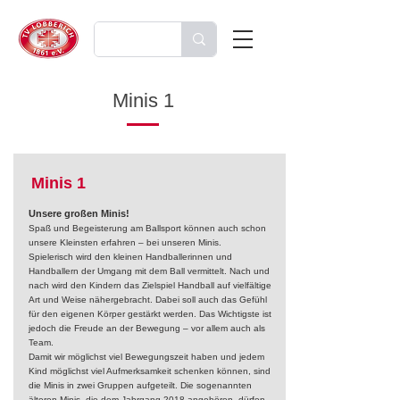
Minis 1
Minis 1
Unsere großen Minis!
Spaß und Begeisterung am Ballsport können auch schon
unsere Kleinsten erfahren – bei unseren Minis.
Spielerisch wird den kleinen Handballerinnen und
Handballern der Umgang mit dem Ball vermittelt. Nach und
nach wird den Kindern das Zielspiel Handball auf vielfältige
Art und Weise nähergebracht. Dabei soll auch das Gefühl
für den eigenen Körper gestärkt werden. Das Wichtigste ist
jedoch die Freude an der Bewegung – vor allem auch als
Team.
Damit wir möglichst viel Bewegungszeit haben und jedem
Kind möglichst viel Aufmerksamkeit schenken können, sind
die Minis in zwei Gruppen aufgeteilt. Die sogenannten
älteren Minis, die dem Jahrgang 2018 angehören, dürfen