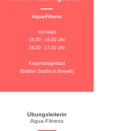
Aqua-Fitness
montags
15.00 - 16.00
Uhr
16.00 - 17.00
Uhr
Kiependrägerbad
(Biether Straße in Breyell)
Übungsleiterin
Aqua-Fitness