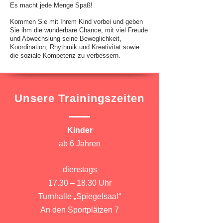
Es macht jede Menge Spaß!
Kommen Sie mit Ihrem Kind vorbei und geben
Sie ihm die wunderbare Chance, mit viel Freude
und Abwechslung seine Beweglichkeit,
Koordination, Rhythmik und Kreativität sowie
die soziale Kompetenz zu verbessern.
Unsere Trainingszeiten
Kinder
ab 6 Jahren
dienstags
17.30 – 18.30 Uhr
Turnhalle „Spiegelsaal“
An den Sportplätzen 7