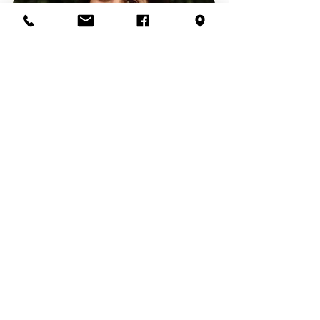
Der Verein
Allgemeines
Vorstand
Werner-Jaeger-Sporthalle
Geschichte des TVL
Sponsoren
Abteilungen
Galerie
Vereinsheim
Downloads
Mitgliedschaft
Rechtliches