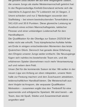
Mit großem Stolz blicken wir auf eine vergangene Saison,
die unsere Jungs als starke Meistermannschaft gekrönt hat:
In der Regionsoberliga Krefeld-Grenzland sicherte sich die
männliche A-Jugend des TV Lobberich mit 14 Siegen, 2
Unent schieden und nur 2 Niederlagen souverän den
Staffelsieg – bei einem beeindruckenden Torverhältnis von
541:418 und 30:6 Punkten. Diese glorreiche Leistung ist
Ausdruck eines echten Mannschaftsgeists, taktischer
Finesse und einer unbändigen Leidenschaft für den
Handballsport.
Die Qualifikation für die Oberliga zur Saison 2025/26 lief
leider nicht wie erhofft. Trotz kämpferischer Auftritte fehlte
am Ende in einigen entscheidenden Momenten das letzte
Quäntchen Glück. Dennoch hat gerade diese Erfahrung
den Ehrgeiz unserer Jungs weiter entfacht. Die Neuzugänge
fügen sich nahtlos ins bestehende Team ein, und die
erfahrenen Spieler übernehmen noch mehr Verantwortung
auf und neben dem Feld.
Unser Ziel für die kommende Saison ist klar: Wir wollen in der
neuen Liga von Anfang an oben mitspielen, unsere Heim
halle zur Festung machen und den Zuschauern attraktiven,
leidenschaftlichen Handball bieten. Die Meisterschaft aus
dem Vorjahr ist Ansporn, die verpasste Qualifikation
Motivation – zusammen ergibt das den Treibstoff für eine
spannende und erfolgreiche Spielzeit. Wir sind bereit – als
Team, das mit Spaß, Stärke und Zusammenhalt wieder
angreifen wird!